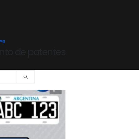
log
nto de patentes